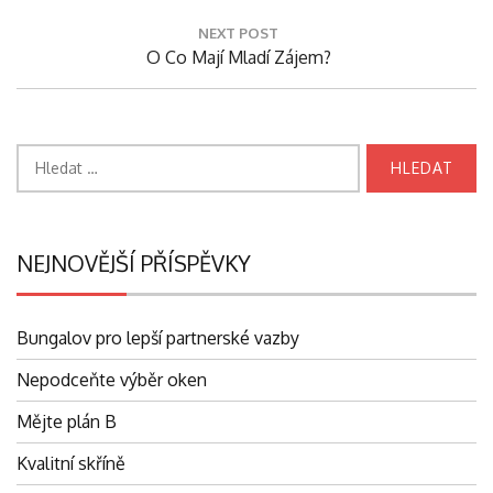
Post:
NEXT POST
Next
O Co Mají Mladí Zájem?
Post:
Vyhledávání
NEJNOVĚJŠÍ PŘÍSPĚVKY
Bungalov pro lepší partnerské vazby
Nepodceňte výběr oken
Mějte plán B
Kvalitní skříně