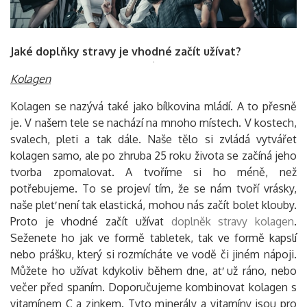
Jaké doplňky stravy je vhodné začít užívat?
Vyhledávání
Kolagen
Kolagen se nazývá také jako bílkovina mládí. A to přesně
je. V našem tele se nachází na mnoho místech. V kostech,
svalech, pleti a tak dále. Naše tělo si zvládá vytvářet
kolagen samo, ale po zhruba 25 roku života se začíná jeho
tvorba zpomalovat. A tvoříme si ho méně, než
potřebujeme. To se projeví tím, že se nám tvoří vrásky,
naše pleť není tak elastická, mohou nás začít bolet klouby.
Proto je vhodné začít užívat
doplněk stravy kolagen
.
Seženete ho jak ve formě tabletek, tak ve formě kapslí
nebo prášku, který si rozmícháte ve vodě či jiném nápoji.
Můžete ho užívat kdykoliv během dne, ať už ráno, nebo
večer před spaním. Doporučujeme kombinovat kolagen s
vitamínem C a zinkem. Tyto minerály a vitamíny jsou pro