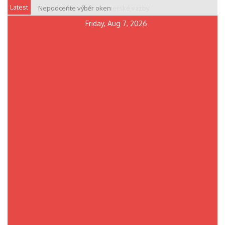
Skip
Latest
Nepodceňte výběr oken
to
Friday, Aug 7, 2026
content