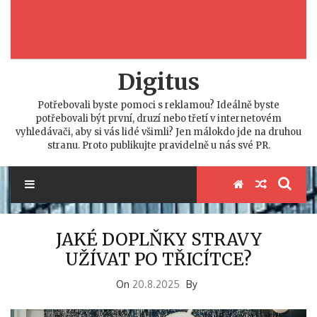
Digitus
Potřebovali byste pomoci s reklamou? Ideálně byste
potřebovali být první, druzí nebo třetí v internetovém
vyhledávači, aby si vás lidé všimli? Jen málokdo jde na druhou
stranu. Proto publikujte pravidelně u nás své PR.
JAKÉ DOPLŇKY STRAVY
UŽÍVAT PO TŘICÍTCE?
On
20.8.2025
By