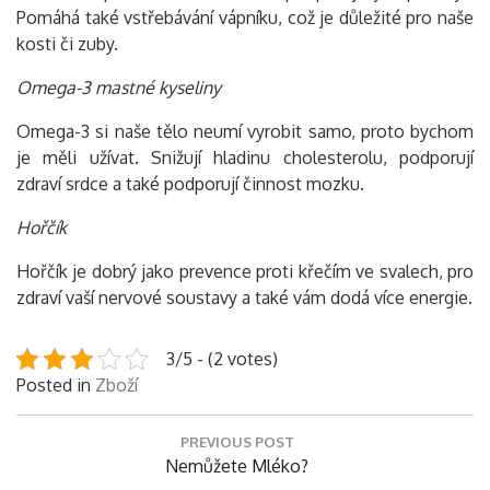
Pomáhá také vstřebávání vápníku, což je důležité pro naše
kosti či zuby.
Omega-3 mastné kyseliny
Omega-3 si naše tělo neumí vyrobit samo, proto bychom
je měli užívat. Snižují hladinu cholesterolu, podporují
zdraví srdce a také podporují činnost mozku.
Hořčík
Hořčík je dobrý jako prevence proti křečím ve svalech, pro
zdraví vaší nervové soustavy a také vám dodá více energie.
3/5 - (2 votes)
Posted in
Zboží
Navigace
PREVIOUS POST
pro
Previous
Nemůžete Mléko?
příspěvek