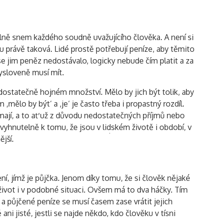
lně snem každého soudně uvažujícího člověka. A není si
u právě taková. Lidé prostě potřebují peníze, aby těmito
y se jim peněz nedostávalo, logicky nebude čím platit a za
vysloveně musí mít.
ostatečně hojném množství. Mělo by jich být tolik, aby
m ‚mělo by být‘ a ‚je‘ je často třeba i propastný rozdíl.
nemají, a to ať už z důvodu nedostatečných příjmů nebo
hnutelně k tomu, že jsou v lidském životě i období, v
Vyhledávání
ější.
ní, jímž je půjčka. Jenom díky tomu, že si člověk nějaké
í život i v podobné situaci. Ovšem má to dva háčky. Tím
a půjčené peníze se musí časem zase vrátit jejich
ani jisté, jestli se najde někdo, kdo člověku v tísni