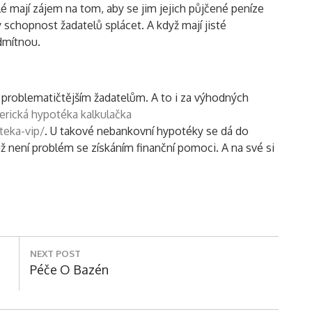
mají zájem na tom, aby se jim jejich půjčené peníze
y schopnost žadatelů splácet. A když mají jisté
dmítnou.
 problematičtějším žadatelům. A to i za výhodných
rická hypotéka kalkulačka
teka-vip/
. U takové nebankovní hypotéky se dá do
ž není problém se získáním finanční pomoci. A na své si
NEXT POST
Next
Péče O Bazén
Post: