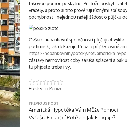
takovou pomoc poskytne. Protože poskytovatelé 
vracely, a proto si tito prověřují různými způsob
pochybnosti, nejednou raději žádost o půjčku o
Ovšem nebankovní společnosti půjčují obvykle i
podmínek, jak dokazuje třeba u půjčky zvané
ame
https://nebankovnihypoteky.net/americka-hypo
zástavy nemovitost coby záruka splácení a pak u
tu přijdete třeba i vy.
Posted in
Peníze
Navigace
PREVIOUS POST
pro
Previous
Americká Hypotéka Vám Může Pomoci
příspěvek
Post:
Vyřešit Finanční Potíže – Jak Funguje?