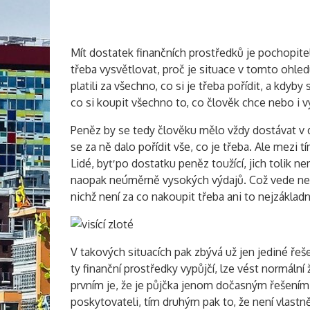
Mít dostatek finančních prostředků je pochopite
třeba vysvětlovat, proč je situace v tomto ohled
platili za všechno, co si je třeba pořídit, a kdyb
co si koupit všechno to, co člověk chce nebo i 
Peněz by se tedy člověku mělo vždy dostávat v d
se za ně dalo pořídit vše, co je třeba. Ale mezi tí
Lidé, byť po dostatku peněz toužící, jich tolik 
naopak neúměrně vysokých výdajů. Což vede nevy
nichž není za co nakoupit třeba ani to nejzákladn
V takových situacích pak zbývá už jen jediné řeše
ty finanční prostředky vypůjčí, lze vést normáln
prvním je, že je půjčka jenom dočasným řešením 
poskytovateli, tím druhým pak to, že není vlastně 