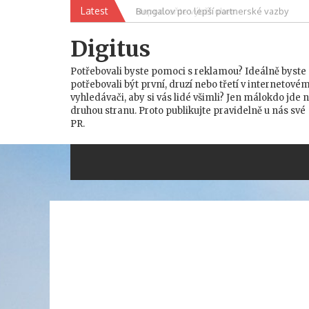
Skip
Latest
Bungalov pro lepší partnerské vazby
Nepodceňte výběr oken
to
content
Digitus
Potřebovali byste pomoci s reklamou? Ideálně byste
potřebovali být první, druzí nebo třetí v internetové
vyhledávači, aby si vás lidé všimli? Jen málokdo jde 
druhou stranu. Proto publikujte pravidelně u nás své
PR.