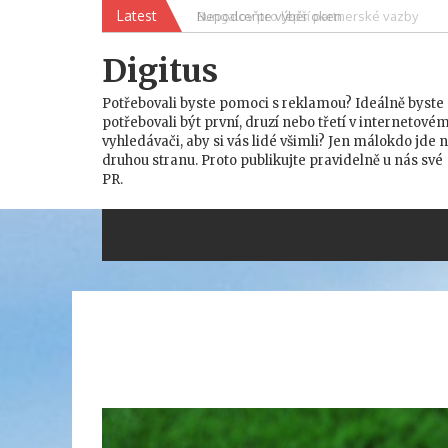
Skip
Latest
Nepodceňte výběr oken
to
content
Digitus
Potřebovali byste pomoci s reklamou? Ideálně byste
potřebovali být první, druzí nebo třetí v internetové
vyhledávači, aby si vás lidé všimli? Jen málokdo jde 
druhou stranu. Proto publikujte pravidelně u nás své
PR.