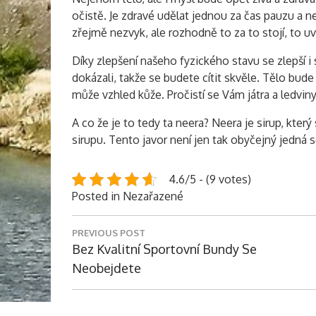
očistě. Je zdravé udělat jednou za čas pauzu a n
zřejmě nezvyk, ale rozhodně to za to stojí, to uv
Díky zlepšení našeho fyzického stavu se zlepší i 
dokázali, takže se budete cítit skvěle. Tělo bud
může vzhled kůže. Pročistí se Vám játra a ledviny
A co že je to tedy ta neera? Neera je sirup, kter
sirupu. Tento javor není jen tak obyčejný jedná 
4.6/5 - (9 votes)
Posted in Nezařazené
Navigace
PREVIOUS POST
pro
Previous
Bez Kvalitní Sportovní Bundy Se
příspěvek
Post:
Neobejdete