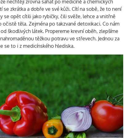
tože nechtějí zrovna sahat po medicíně a chemických
ítí se zkrátka a dobře ve své kůži. Cítí na sobě, že to není
se opět cítili jako rybičky, čili svěže, lehce a vnitřně
o očistě těla. Zejména po takzvané detoxikaci. Co nám
od škodlivých látek. Propereme krevní oběh, zlepšíme
na nahromaděnou těžkou potravu ve střevech. Jednou za
e se to i z medicínského hlediska.