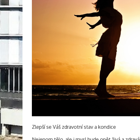
Zlepší se Váš zdravotní stav a kondice
Nejenom tělo, ale i mysl bude opět živá a zdrav