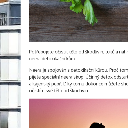
Potřebujete očistit tělo od škodlivin, tuků a 
neera
detoxikační kůru.
Neera je spojován s detoxikační kůrou. Proč tomu
pijete speciální neera sirup. Účinný detox odstart
a kajenský pepř. Díky tomu dokonce můžete shod
očistíte své tělo od škodlivin.