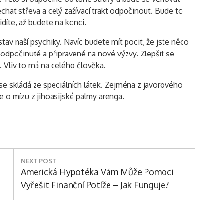
echat střeva a celý zažívací trakt odpočinout. Bude to
idíte, až budete na konci.
stav naší psychiky. Navíc budete mít pocit, že jste něco
e odpočinuté a připravené na nové výzvy. Zlepšit se
. Vliv to má na celého člověka.
ý se skládá ze speciálních látek. Zejména z javorového
se o mízu z jihoasijské palmy arenga.
NEXT POST
Next
Americká Hypotéka Vám Může Pomoci
Post:
Vyřešit Finanční Potíže – Jak Funguje?