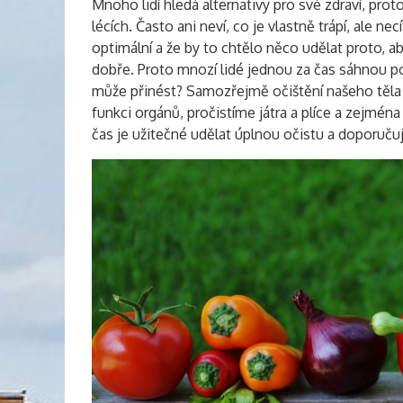
Mnoho lidí hledá alternativy pro své zdraví, pro
lécích. Často ani neví, co je vlastně trápí, ale nec
optimální a že by to chtělo něco udělat proto, aby 
dobře. Proto mnozí lidé jednou za čas sáhnou p
může přinést? Samozřejmě očištění našeho těla 
funkci orgánů, pročistíme játra a plíce a zejmé
čas je užitečné udělat úplnou očistu a doporučuj