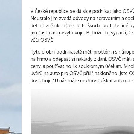
V České republice se dá sice podnikat jako OSVČ
Neustále jim zvedá odvody na zdravotním a sociál
definitivně ukončuje. Je to škoda, protože lidé 
jim často ani nevyhovuje. Bohužel to vypadá, že
vůči OSVČ.
Tyto drobní podnikatelé měli problém i s nákupe
na firmu a odepsat si náklady z daní, OSVČ měli
ceny, a používat ho i k soukromým účelům. Mno
úvěrů na auto pro OSVČ příliš nakloněno. Jste O
dosluhuje? U nás máte možnost získat
auto na 