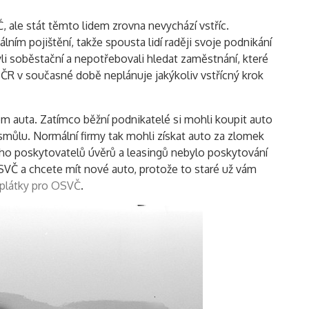
, ale stát těmto lidem zrovna nevychází vstříc.
ním pojištění, takže spousta lidí raději svoje podnikání
byli soběstační a nepotřebovali hledat zaměstnání, které
 ČR v současné době neplánuje jakýkoliv vstřícný krok
m auta. Zatímco běžní podnikatelé si mohli koupit auto
 smůlu. Normální firmy tak mohli získat auto za zlomek
ho poskytovatelů úvěrů a leasingů nebylo poskytování
SVČ a chcete mít nové auto, protože to staré už vám
splátky pro OSVČ
.
Vyhledávání