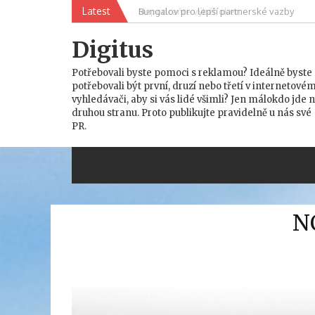
Skip
Latest
Nepodceňte výběr oken
to
content
Digitus
Potřebovali byste pomoci s reklamou? Ideálně byste
potřebovali být první, druzí nebo třetí v internetové
vyhledávači, aby si vás lidé všimli? Jen málokdo jde 
druhou stranu. Proto publikujte pravidelně u nás své
PR.
N