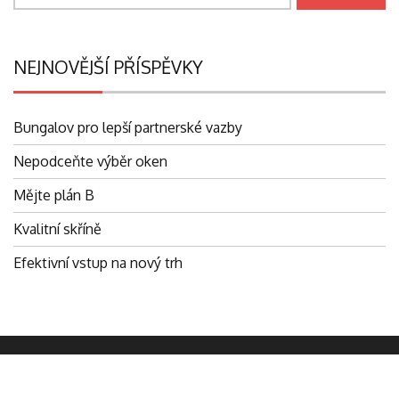
NEJNOVĚJŠÍ PŘÍSPĚVKY
Bungalov pro lepší partnerské vazby
Nepodceňte výběr oken
Mějte plán B
Kvalitní skříně
Efektivní vstup na nový trh
Digitus.cz © Všechna práva vyhrazena.
|
Theme: eMag by
eVisionThemes