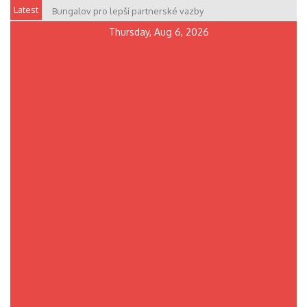
Skip
Latest
Bungalov pro lepší partnerské vazby
Nepodceňte výběr oken
to
Thursday, Aug 6, 2026
content