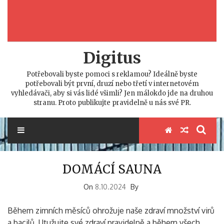
Digitus
Potřebovali byste pomoci s reklamou? Ideálně byste
potřebovali být první, druzí nebo třetí v internetovém
vyhledávači, aby si vás lidé všimli? Jen málokdo jde na druhou
stranu. Proto publikujte pravidelně u nás své PR.
DOMÁCÍ SAUNA
On
8.10.2024
By
Během zimních měsíců ohrožuje naše zdraví množství virů
a bacilů. Utužujte své zdraví pravidelně a během všech