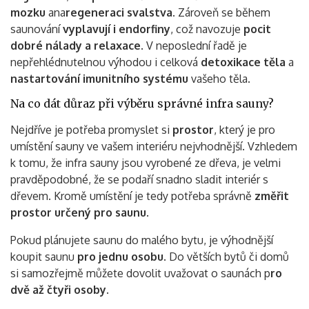
mozku
ana
regeneraci svalstva.
Zároveň se během
saunování
vyplavují i endorfiny
, což navozuje
pocit
dobré nálady a relaxace
. V neposlední řadě je
nepřehlédnutelnou výhodou i celková
detoxikace těla
a
nastartování imunitního systému
vašeho těla.
Na co dát důraz při výběru správné infra sauny?
Nejdříve je potřeba promyslet si
prostor
, který je pro
umístění sauny ve vašem interiéru nejvhodnější. Vzhledem
k tomu, že infra sauny jsou vyrobené ze dřeva, je velmi
pravděpodobné, že se podaří snadno sladit interiér s
dřevem. Kromě umístění je tedy potřeba správně
změřit
prostor určený pro saunu
.
Pokud plánujete saunu do malého bytu, je výhodnější
koupit saunu
pro jednu osobu
. Do větších bytů či domů
si samozřejmě můžete dovolit uvažovat o saunách p
ro
dvě až čtyři osoby
.