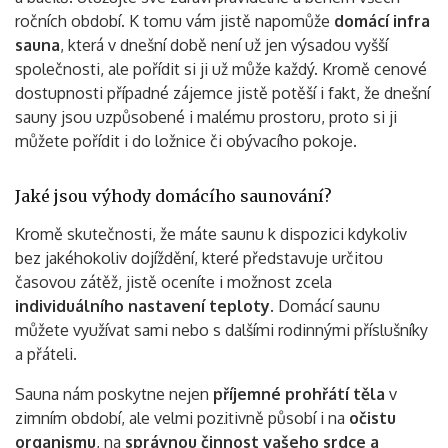
ročních období. K tomu vám jistě napomůže
domácí infra
sauna
, která v dnešní době není už jen výsadou vyšší
společnosti, ale pořídit si ji už může každý. Kromě cenové
dostupnosti případné zájemce jistě potěší i fakt, že dnešní
sauny jsou uzpůsobené i malému prostoru, proto si ji
můžete pořídit i do ložnice či obývacího pokoje.
Jaké jsou výhody domácího saunování?
Kromě skutečnosti, že máte saunu k dispozici kdykoliv
bez jakéhokoliv dojíždění, které představuje určitou
časovou zátěž, jistě oceníte i možnost zcela
individuálního nastavení teploty
. Domácí saunu
můžete využívat sami nebo s dalšími rodinnými příslušníky
a přáteli.
Sauna nám poskytne nejen
příjemné prohřátí těla
v
zimním období, ale velmi pozitivně působí i na
očistu
Vyhledávání
organismu
, na
správnou činnost vašeho srdce a