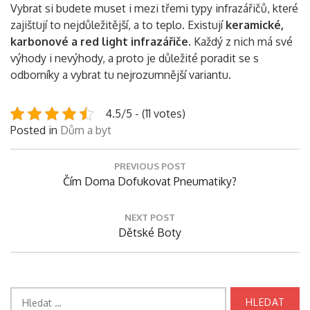
Vybrat si budete muset i mezi třemi typy infrazářičů, které
zajišťují to nejdůležitější, a to teplo. Existují
keramické,
karbonové a red light infrazářiče
. Každý z nich má své
výhody i nevýhody, a proto je důležité poradit se s
odborníky a vybrat tu nejrozumnější variantu.
4.5/5 - (11 votes)
Posted in
Dům a byt
Navigace
PREVIOUS POST
pro
Previous
Čím Doma Dofukovat Pneumatiky?
příspěvek
Post:
NEXT POST
Next
Dětské Boty
Post:
Vyhledávání