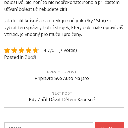
bolestivé, ale není to nic nepřekonatelného a při častém
užívaní bolest už nebudete cítit.
Jak docílit krásné a na dotyk jemné pokožky? Stačí si
vybrat ten správný holicí strojek, který dokonale upraví váš
vzhled. Je vhodný pro muže i pro ženy.
4.7/5 - (7 votes)
Posted in
Zboží
Navigace
PREVIOUS POST
pro
Previous
Připravte Své Auto Na Jaro
příspěvek
Post:
NEXT POST
Next
Kdy Začít Dávat Dětem Kapesné
Post:
Vyhledávání