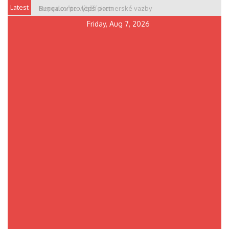
Skip
Latest
Bungalov pro lepší partnerské vazby
Nepodceňte výběr oken
to
Friday, Aug 7, 2026
content