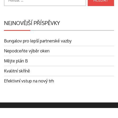
NEJNOVĚJŠÍ PŘÍSPĚVKY
Bungalov pro lepší partnerské vazby
Nepodceňte výběr oken
Mějte plán B
Kvalitní skříně
Efektivní vstup na nový trh
Digitus.cz © Všechna práva vyhrazena.
|
Theme: eMag by
eVisionThemes