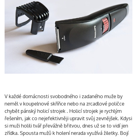
V každé domácnosti svobodného i zadaného muže by
neměl v koupelnové skříňce nebo na zrcadlové poličce
chybět pánský holicí strojek
. Holicí strojek je rychlým
řešením, jak co nejefektivněji upravit svůj zevnějšek. Kdysi
si muži holili tvář převážně břitvou, dnes už se to vidí jen
zřídka. Spousta mužů k holení nerada využívá žiletky. Bojí