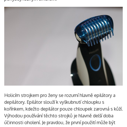
Holicím strojkem pro ženy se rozumí hlavně epilátory a
depilátory. Epilátor slouží k vyškubnutí chloupku s
kořínkem, kdežto depilátor pouze chloupek zarovná s kůží.
Výhodou používání těchto strojků je hlavně delší doba
účinnosti oholení. Je pravdou, že první použití může být