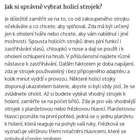
Jak si správně vybrat holicí strojek?
Je důležité zaměřit se na to, co od zakoupeného strojku
očekáváte a co chcete, aby splňoval. Zda má být určený
jen k oholení tváře nebo chcete, aby vám nabídnul i jiné
možnosti. Spousta holicích strojků dnes plní funkcí i
zastřihávání vlasů, chloupků v nose a dají se použít i k
oholení ochlupení na hrudi. V příslušenství najdete různé
nástavce k zastřihávání. Dalším faktorem je doba napájení,
zda je strojek použivatelný i bez připojeného adaptéru a
kolik minut vydrží v provozu. Některé holicí stojky
disponují ukazatelem baterie, abyste si byli vždy jistí, že se
zvládnete oholit. Až si budete vybírat vhodný strojek k
holení, zaměřte se na počet břitů. Zda je pro vás vhodnější
strojek s planžetovou nebo frézkovou hlavicí. Planžetovou
hlavici poznáte na první pohled, jedná se o jednu planžetu
k holení, která reaguje na pohyb vaší ruky. Frézková se
vyznačuje většinou třemi rotačními hlavicemi, které se
pohybují různým směrem.