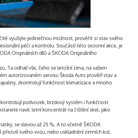
itě využijte jedinečnou možnost, prověřit si stav svého
ionální péči a kontrolu. Součástí této sezonní akce, je
KODA Originálních dílů a ŠKODA Originálního
u. Ta odhalí vše, čeho se letošní zima, na vašem
dém autorizovaném servisu Škoda Auto prověří stav a
kapaliny, zkontrolují funkčnost klimatizace a mnoho
kontrolují podvozek, brzdový systém i funkčnost
tanete navíc letní koncentrát na čištění skel, jako
umatiky, se slevou až 25 %. A to včetně ŠKODA
é přezutí svého vozu, nebo uskladnění zimních kol.