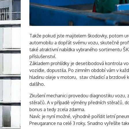
Takže pokud jste majitelem škodovky, potom urč
automobilu a dopřát svému vozu, skutečně profes
také atraktivní nabídka vybraného sortimentu Š
příslušenství.
Základem prohlídky je desetibodová kontrola voz
vozidle, dopustila. Po zimním období vám v kaž
hladinu oleje v motoru, stav chladicí a brzdové 
dalšího.
Zkušení mechanici provedou diagnostiku vozu, z
stěračů. A v případě výměny předních stěračů, dos
bonus a tedy zcela zdarma.
Navíc je nyní možné, výhodně pořídit letní pne
Pneugarance na celé 3 roky. Snadno vyřešíte tak