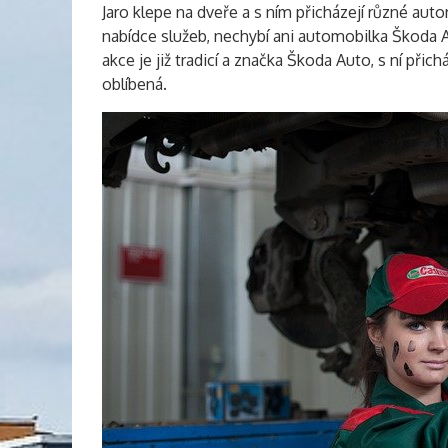
Jaro klepe na dveře a s ním přicházejí různé auto
nabídce služeb, nechybí ani automobilka Škoda Auto
akce je již tradicí a značka Škoda Auto, s ní přic
oblíbená.