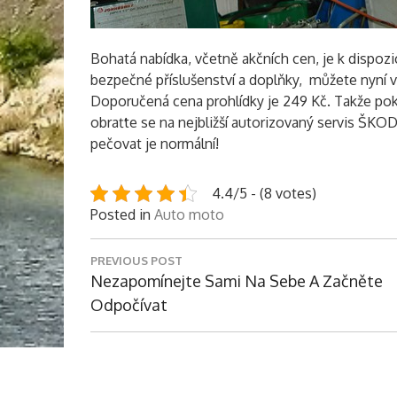
Bohatá nabídka, včetně akčních cen, je k dispoz
bezpečné příslušenství a doplňky, můžete nyní 
Doporučená cena prohlídky je 249 Kč. Takže pok
obraťte se na nejbližší autorizovaný servis ŠKO
pečovat je normální!
4.4/5 - (8 votes)
Posted in
Auto moto
Navigace
PREVIOUS POST
pro
Previous
Nezapomínejte Sami Na Sebe A Začněte
příspěvek
Post:
Odpočívat
Digitus.cz © Všechna práva vyhrazena.
|
Theme: eMag by