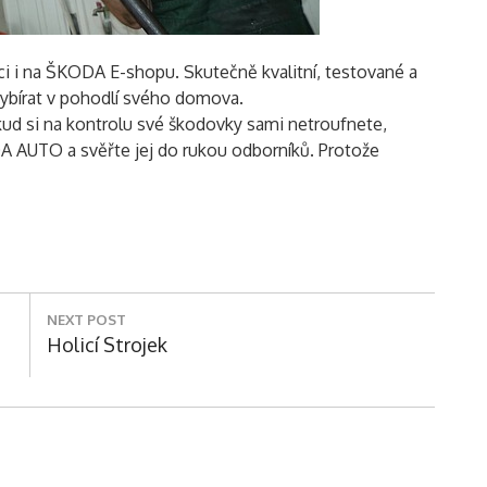
ici i na ŠKODA E-shopu. Skutečně kvalitní, testované a
vybírat v pohodlí svého domova.
ud si na kontrolu své škodovky sami netroufnete,
DA AUTO a svěřte jej do rukou odborníků. Protože
NEXT POST
Next
Holicí Strojek
Post:
eVisionThemes