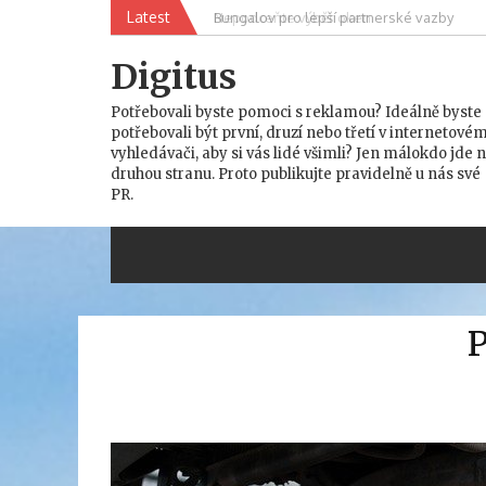
Skip
Latest
Nepodceňte výběr oken
to
content
Digitus
Potřebovali byste pomoci s reklamou? Ideálně byste
potřebovali být první, druzí nebo třetí v internetové
vyhledávači, aby si vás lidé všimli? Jen málokdo jde 
druhou stranu. Proto publikujte pravidelně u nás své
PR.