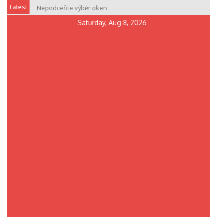
Skip
Latest
Nepodceňte výběr oken
to
Saturday, Aug 8, 2026
content