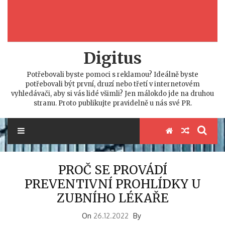
Digitus
Potřebovali byste pomoci s reklamou? Ideálně byste
potřebovali být první, druzí nebo třetí v internetovém
vyhledávači, aby si vás lidé všimli? Jen málokdo jde na druhou
stranu. Proto publikujte pravidelně u nás své PR.
PROČ SE PROVÁDÍ
PREVENTIVNÍ PROHLÍDKY U
ZUBNÍHO LÉKAŘE
On
26.12.2022
By