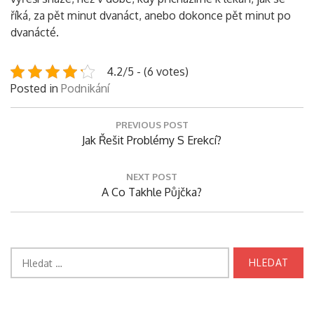
říká, za pět minut dvanáct, anebo dokonce pět minut po
dvanácté.
4.2/5 - (6 votes)
Posted in
Podnikání
Navigace
PREVIOUS POST
pro
Previous
Jak Řešit Problémy S Erekcí?
příspěvek
Post:
NEXT POST
Next
A Co Takhle Půjčka?
Post:
Vyhledávání