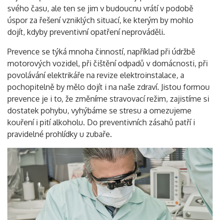
svého času, ale ten se jim v budoucnu vrátí v podobě
úspor za řešení vzniklých situací, ke kterým by mohlo
dojít, kdyby preventivní opatření neprováděli.
Prevence se týká mnoha činností, například při údržbě
motorových vozidel, při čištění odpadů v domácnosti, při
povolávání elektrikáře na revize elektroinstalace, a
pochopitelně by mělo dojít i na naše zdraví. Jistou formou
prevence je i to, že změníme stravovací režim, zajistíme si
dostatek pohybu, vyhýbáme se stresu a omezujeme
kouření i pití alkoholu. Do preventivních zásahů patří i
pravidelné prohlídky u zubaře.
Vyhledávání