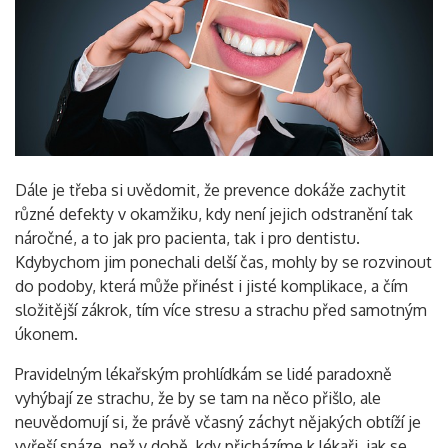
Dále je třeba si uvědomit, že prevence dokáže zachytit
různé defekty v okamžiku, kdy není jejich odstranění tak
náročné, a to jak pro pacienta, tak i pro dentistu.
Kdybychom jim ponechali delší čas, mohly by se rozvinout
do podoby, která může přinést i jisté komplikace, a čím
složitější zákrok, tím více stresu a strachu před samotným
úkonem.
Pravidelným lékařským prohlídkám se lidé paradoxně
vyhýbají ze strachu, že by se tam na něco přišlo, ale
neuvědomují si, že právě včasný záchyt nějakých obtíží je
vyřeší snáze, než v době, kdy přicházíme k lékaři, jak se