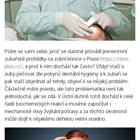
Ptáte se sami sebe, proč se vlastně provádí preventivní
zubařské prohlídky na zubní klinice v Praze
https://clinic-
plus.cz/
, a proč k nim dochází tak často? Vždyť stačí o
zuby pečovat dle pokynů dentální hygieny a k zubaři se
pak stačí objednat až tehdy, objeví-li se nějaký problém.
Částečně máte pravdu, ale tato problematika není tak
jednoduchá, jak se zdá. V ústní dutině totiž dochází k celé
řadě biochemických reakcí a musíme započítat i
mechanické vlivy žvýkání potravy a za těchto okolností
může dojít k nějakému defektu velmi snadno.